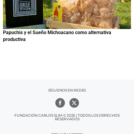
Papuchis y el Sueño Michoacano como alternativa
C
productiva
h
SÍGUENOS EN REDES
FUNDACIÓN CARLOS SLIM © 2025 | TODOS LOS DERECHOS
RESERVADOS