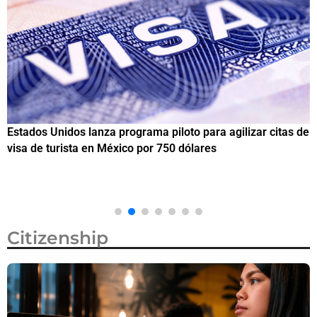
Estados Unidos lanza programa piloto para agilizar citas de
I
visa de turista en México por 750 dólares
e
M
Citizenship