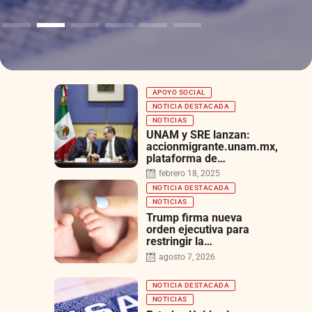
APOYO SOCIAL
NOTICIA DESTACADA
NOTICIAS
UNAM y SRE lanzan:
accionmigrante.unam.mx,
plataforma de
acompañamiento
febrero 18, 2025
psicológico y asesoría
NOTICIA DESTACADA
jurídica
NOTICIAS
Trump firma nueva
orden ejecutiva para
restringir la
ciudadanía por
agosto 7, 2026
nacimiento, semanas
después de que la
NOTICIA DESTACADA
Corte Suprema
revocara su primer
NOTICIAS