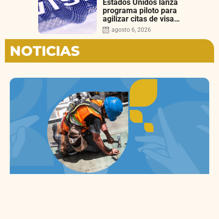
intento
Estados Unidos lanza
programa piloto para
agilizar citas de visa
de turista en México
agosto 6, 2026
por 750 dólares
NOTICIAS