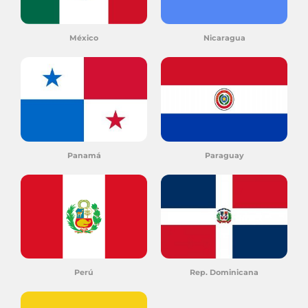
México
Nicaragua
Panamá
Paraguay
Perú
Rep. Dominicana