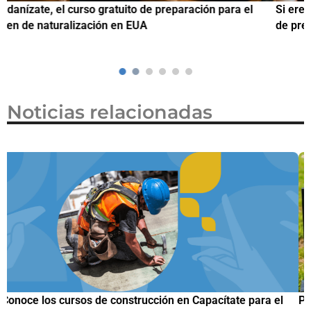
Si eres residente ingresa a Ciudadanízate, el curso gratuito
C
de preparación para el examen de naturalización en EUA
Noticias relacionadas
Papuchis y el Sueño Michoacano como alternativa