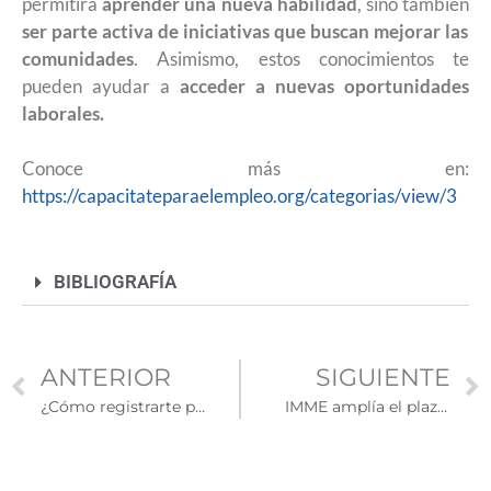
permitirá
aprender una nueva habilidad
, sino también
ser parte activa de iniciativas que buscan mejorar las
comunidades
. Asimismo, estos conocimientos te
pueden ayudar a
acceder a nuevas oportunidades
laborales.
Conoce más en:
https://capacitateparaelempleo.org/categorias/view/3
BIBLIOGRAFÍA
ANTERIOR
SIGUIENTE
¿Cómo registrarte para votar en Estados Unidos y qué debes saber sobre los intentos de exigir prueba de ciudadanía?
IMME amplía el plazo hasta el 19 de agosto para participar en el el 5º Concurso de Literatura para la Diáspora Mexicana