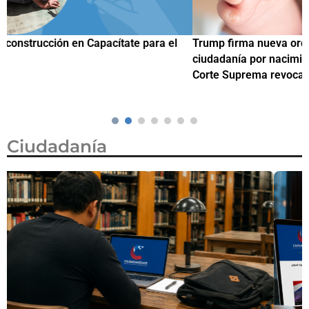
Trump firma nueva orden ejecutiva para restringir la
¿
ciudadanía por nacimiento, semanas después de que la
M
Corte Suprema revocara su primer intento
Ciudadanía