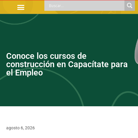
TRÁMITES OFICIALES
ORIENTACIÓN LEGAL
APOYOS SOCIALES
EDUCACIÓN Y EMPLEO
Conoce los cursos de
construcción en Capacítate para
el Empleo
agosto 6, 2026