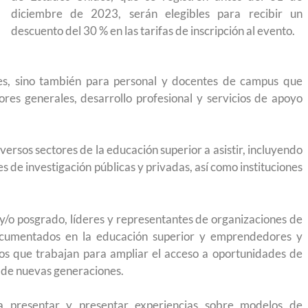
igración sin
para el Empleo
diciembre de 2023, serán elegibles para recibir un
descuento del 30 % en las tarifas de inscripción al evento.
es, sino también para personal y docentes de campus que
res generales, desarrollo profesional y servicios de apoyo
ersos sectores de la educación superior a asistir, incluyendo
s de investigación públicas y privadas, así como instituciones
 y/o posgrado, líderes y representantes de organizaciones de
ocumentados en la educación superior y emprendedores y
os que trabajan para ampliar el acceso a oportunidades de
 de nuevas generaciones.
eparación
Ciudadanízate, el curso gratuito de preparación
n primavera
para el examen de naturalización en EUA
 presentar y presentar experiencias sobre modelos de