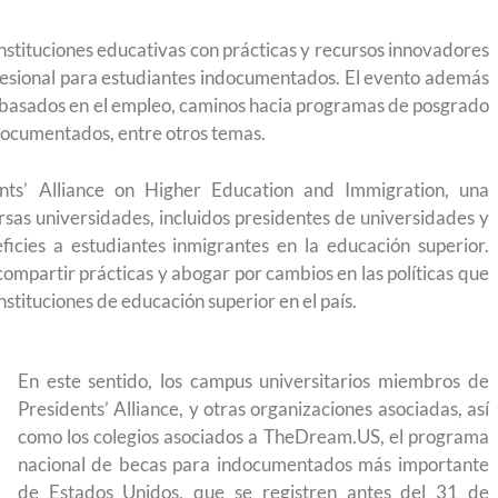
instituciones educativas con prácticas y recursos innovadores
fesional para estudiantes indocumentados. El evento además
basados en el empleo, caminos hacia programas de posgrado
ndocumentados, entre otros temas.
ents’ Alliance on Higher Education and Immigration, una
ersas universidades, incluidos presidentes de universidades y
ficies a estudiantes inmigrantes en la educación superior.
ompartir prácticas y abogar por cambios en las políticas que
stituciones de educación superior en el país.
En este sentido, los campus universitarios miembros de
Presidents’ Alliance, y otras organizaciones asociadas, así
como los colegios asociados a TheDream.US, el programa
nacional de becas para indocumentados más importante
 permite
Conoce los cursos de construcción en Capacítat
de Estados Unidos, que se registren antes del 31 de