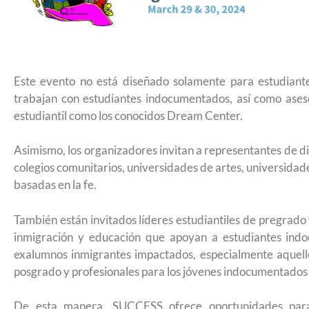
remitir casos de asilo a jueces de inm
entrevistar al solicitante
Este evento no está diseñado solamente para estudiant
trabajan con estudiantes indocumentados, así como aseso
estudiantil como los conocidos Dream Center.
Asimismo, los organizadores invitan a representantes de div
colegios comunitarios, universidades de artes, universidade
basadas en la fe.
También están invitados líderes estudiantiles de pregrado
inmigración y educación que apoyan a estudiantes ind
exalumnos inmigrantes impactados, especialmente aquell
posgrado y profesionales para los jóvenes indocumentados
UNAM San Antonio abre cursos de pr
para la ciudadanía estadounidense e
De esta manera, SUCCESS ofrece oportunidades para