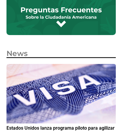
News
e
Estados Unidos lanza programa piloto para agilizar
IMME am