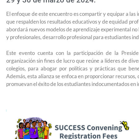
29 y 30 de marzo de 2024.
El enfoque de este encuentro es compartir y equipar a las 
que respalden los resultados educativos y de equidad pro
abordará nuevos modelos de aprendizaje experimental no 
y profesionales, desarrollo profesional para estudiantes i
Este evento cuenta con la participación de la Presid
organización sin fines de lucro que reúne a líderes de div
colegios, para abogar por políticas y prácticas que bene
Además, esta alianza se enfoca en proporcionar recursos, c
promuevan el éxito de los estudiantes indocumentados en in
USCIS anuncia cambio de regla que le