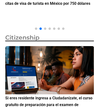
citas de visa de turista en México por 750 dólares
partici
Diáspo
Citizenship
Si eres residente ingresa a Ciudadanízate, el curso
Conoce 
gratuito de preparación para el examen de
elegibl