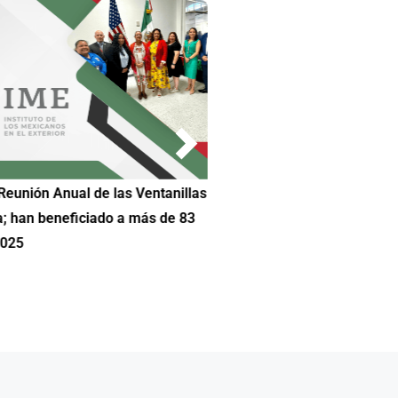
Reunión Anual de las Ventanillas
Hilda DeCortez busca continua
a; han beneficiado a más de 83
Educación de Asheboro en Car
2025