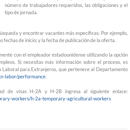
para el Empleo
número de trabajadores requeridos, las obligaciones y el
tipo de jornada.
 búsqueda y encontrar vacantes más específicas. Por ejemplo,
las fechas de inicio; y la fecha de publicación de la oferta.
amente con el empleador estadounidense utilizando la opción
empleos. Si necesitas más información sobre el proceso, es
ión Laboral para Extranjeros, que pertenece al Departamento
ign-labor/performance
.
idad de visas H-2A y H-2B ingresa al siguiente enlace:
porary-workers/h-2a-temporary-agricultural-workers
eparación
Ciudadanízate, el curso gratuito de preparación
n primavera
para el examen de naturalización en EUA