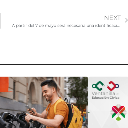
NEXT
A partir del 7 de mayo será necesaria una identificación Real ID para abordar vuelos domésticos en EE.UU.