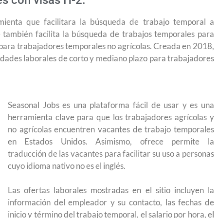
s con visas H-2.
ienta que facilitara la búsqueda de trabajo temporal a
 también facilita la búsqueda de trabajos temporales para
 para trabajadores temporales no agrícolas. Creada en 2018,
idades laborales de corto y mediano plazo para trabajadores
Seasonal Jobs es una plataforma fácil de usar y es una
herramienta clave para que los trabajadores agrícolas y
no agrícolas encuentren vacantes de trabajo temporales
en Estados Unidos. Asimismo, ofrece permite la
traducción de las vacantes para facilitar su uso a personas
cuyo idioma nativo no es el inglés.
Las ofertas laborales mostradas en el sitio incluyen la
información del empleador y su contacto, las fechas de
la visa
Conoce los cursos de construcción en Capacítat
inicio y término del trabajo temporal, el salario por hora, el