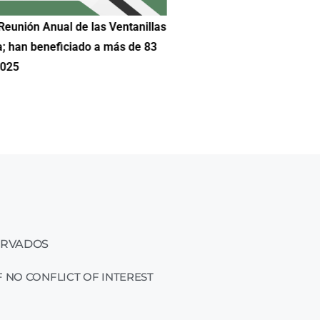
Reunión Anual de las Ventanillas
Hilda DeCortez busca continua
a; han beneficiado a más de 83
Educación de Asheboro en Car
2025
ERVADOS
 NO CONFLICT OF INTEREST