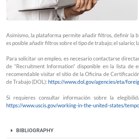
americana y quién debe pagarla?
Asimismo, la plataforma permite añadir filtros, definir la
es posible añadir filtros sobre el tipo de trabajo; el salario; 
Para solicitar un empleo, es necesario contactarse direct
de “Recruitment Information” disponible en la lista de 
recomendable visitar el sitio de la Oficina de Certificac
de Trabajo (DOL):
https://www.dol.gov/agencies/eta/fore
Si requieres consultar información sobre la elegibil
https://www.uscis.gov/working-in-the-united-states/tem
UNAM San Antonio abre cursos de pr
BIBLIOGRAPHY
para la ciudadanía estadounidense e