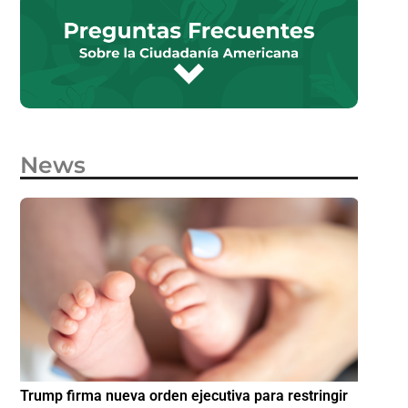
News
e
Trump firma nueva orden ejecutiva para restringir
¿Cómo p