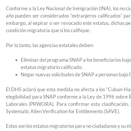
Futuro para capacitarse al regresar a
Conforme a la Ley Nacional de Inmigración (INA), los no c
año pueden ser considerados “extranjeros calificados” para
embargo, al expirar o ser revocado este estatus, dichas p
condición migratoria que sí los califique.
Por lo tanto, las agencias estatales deben:
Eliminar del programa SNAP a los beneficiarios bajo
estatus migratorio calificado.
Negar nuevas solicitudes de SNAP a personas bajo C
El DHS aclaró que esta medida no afecta a los “Cuban-Hait
elegibilidad para SNAP conforme a la Ley de 1996 sobre 
Laborales (PRWORA). Para confirmar esta clasificación, l
Systematic Alien Verification for Entitlements (SAVE).
UNAM San Antonio abre cursos de pr
Estos son los estatus migratorios para no ciudadanos y su e
para la ciudadanía estadounidense e