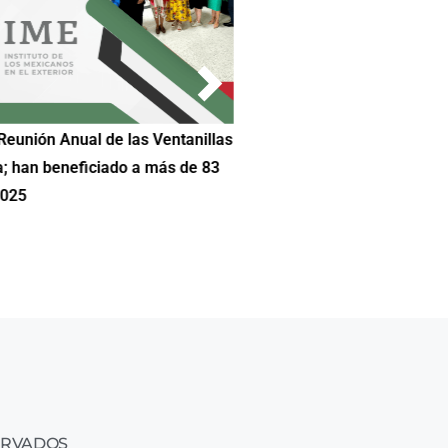
Reunión Anual de las Ventanillas
Hilda DeCortez busca continua
a; han beneficiado a más de 83
Educación de Asheboro en Car
2025
ERVADOS