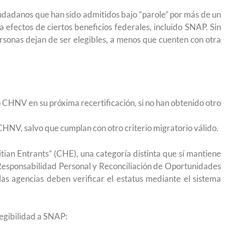
 México?
para el Empleo
iudadanos que han sido admitidos bajo “parole” por más de un
 efectos de ciertos beneficios federales, incluido SNAP. Sin
ersonas dejan de ser elegibles, a menos que cuenten con otra
 CHNV en su próxima recertificación, si no han obtenido otro
HNV, salvo que cumplan con otro criterio migratorio válido.
ian Entrants” (CHE), una categoría distinta que sí mantiene
Responsabilidad Personal y Reconciliación de Oportunidades
as agencias deben verificar el estatus mediante el sistema
eparación
Ciudadanízate, el curso gratuito de preparación
legibilidad a SNAP:
n primavera
para el examen de naturalización en EUA