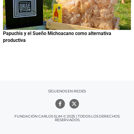
Papuchis y el Sueño Michoacano como alternativa
C
productiva
h
SÍGUENOS EN REDES
FUNDACIÓN CARLOS SLIM © 2025 | TODOS LOS DERECHOS
RESERVADOS