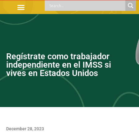
OFFICIAL PROCEDURES
LEGAL GUIDANCE
APOYOS SOCIALES
EDUCACIÓN Y EMPLEO
Regístrate como trabajador
independiente en el IMSS si
vives en Estados Unidos
December 28, 2023