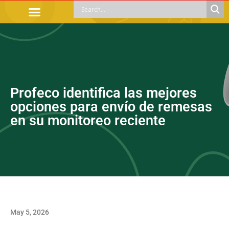
OFFICIAL PROCEDURES
LEGAL GUIDANCE
APOYOS SOCIALES
EDUCACIÓN Y EMPLEO
Profeco identifica las mejores
opciones para envío de remesas
en su monitoreo reciente
May 5, 2026