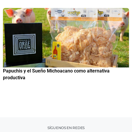
Papuchis y el Sueño Michoacano como alternativa
C
productiva
h
SÍGUENOS EN REDES