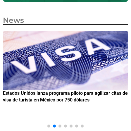
News
Estados Unidos lanza programa piloto para agilizar citas de
I
visa de turista en México por 750 dólares
e
M