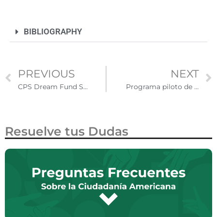
BIBLIOGRAPHY
PREVIOUS
NEXT
CPS Dream Fund Scholarship brinda de 1000 a 2500 dólares a Dreamers de Chicago
Programa piloto de renovación de visas H-1B no incluirá visas dependientes H-4
Resuelve tus Dudas