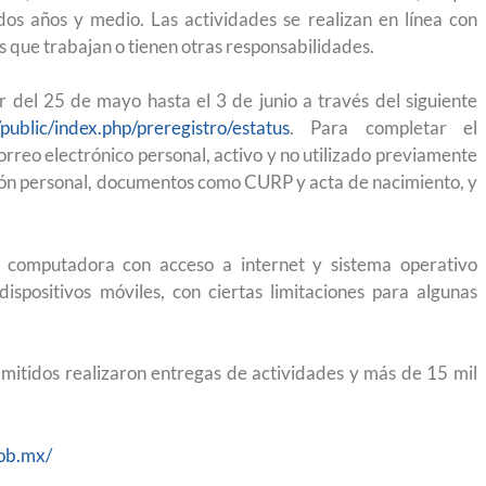
 México?
para el Empleo
os años y medio. Las actividades se realizan en línea con
nas que trabajan o tienen otras responsabilidades.
ir del 25 de mayo hasta el 3 de junio a través del siguiente
/public/index.php/preregistro/estatus
. Para completar el
rreo electrónico personal, activo y no utilizado previamente
ión personal, documentos como CURP y acta de nacimiento, y
una computadora con acceso a internet y sistema operativo
spositivos móviles, con ciertas limitaciones para algunas
mitidos realizaron entregas de actividades y más de 15 mil
eparación
Ciudadanízate, el curso gratuito de preparación
gob.mx/
n primavera
para el examen de naturalización en EUA