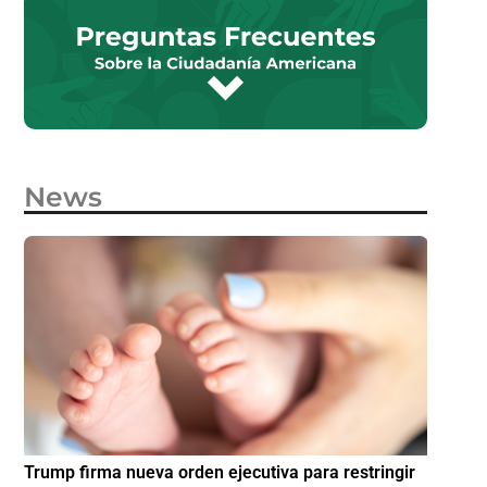
News
e
Trump firma nueva orden ejecutiva para restringir
¿Cómo p