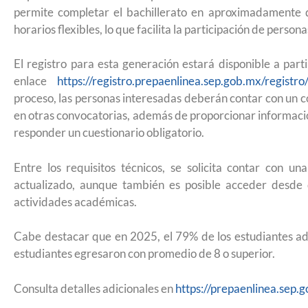
Futuro para capacitarse al regresar a
permite completar el bachillerato en aproximadamente d
horarios flexibles, lo que facilita la participación de perso
El registro para esta generación estará disponible a part
enlace
https://registro.prepaenlinea.sep.gob.mx/registro
proceso, las personas interesadas deberán contar con un co
en otras convocatorias, además de proporcionar informac
responder un cuestionario obligatorio.
Entre los requisitos técnicos, se solicita contar con 
actualizado, aunque también es posible acceder desde di
actividades académicas.
Cabe destacar que en 2025, el 79% de los estudiantes ad
estudiantes egresaron con promedio de 8 o superior.
UNAM San Antonio abre cursos de pr
Consulta detalles adicionales en
https://prepaenlinea.sep.
para la ciudadanía estadounidense e