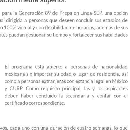
ación media superior.
a para la Generación 89 de Prepa en Línea-SEP, una opción
al dirigida a personas que deseen concluir sus estudios de
 100% virtual y con flexibilidad de horarios, además de sus
antes puedan gestionar su tiempo y fortalecer sus habilidades
El programa está abierto a personas de nacionalidad
mexicana sin importar su edad o lugar de residencia, así
como a personas extranjeras con estancia legal en México
y CURP. Como requisito principal, las y los aspirantes
deben haber concluido la secundaria y contar con el
certificado correspondiente.
yendo el
Conoce los cursos de construcción en Capacítat
vos, cada uno con una duración de cuatro semanas, lo que