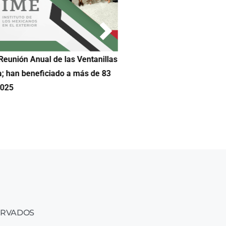
Reunión Anual de las Ventanillas
Hilda DeCortez busca continua
a; han beneficiado a más de 83
Educación de Asheboro en Car
2025
ERVADOS