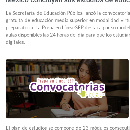
México concluyan sus estudios de educ
La Secretaría de Educación Pública lanzó la convocatori
gratuita de educación media superior en modalidad virtu
preparatoria. La Prepa en Línea-SEP destaca por su modelo
aulas disponibles las 24 horas del día para que los estudi
digitales.
¿Cómo inscribirse a Jóvenes Constru
El plan de estudios se compone de 23 módulos consecuti