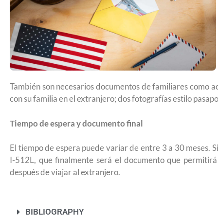
Futuro para capacitarse al regresar a
También son necesarios documentos de familiares como act
con su familia en el extranjero; dos fotografías estilo pasapo
Tiempo de espera y documento final
El tiempo de espera puede variar de entre 3 a 30 meses. Si 
I-512L, que finalmente será el documento que permitir
después de viajar al extranjero.
UNAM San Antonio abre cursos de pr
BIBLIOGRAPHY
para la ciudadanía estadounidense e