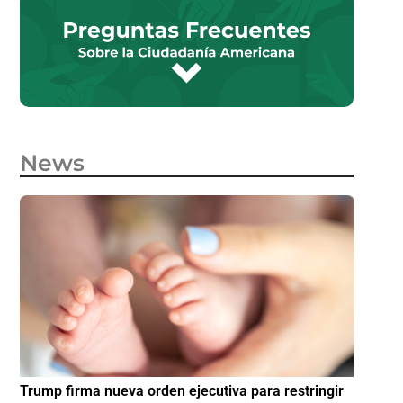
News
e
Trump firma nueva orden ejecutiva para restringir
¿Cómo p