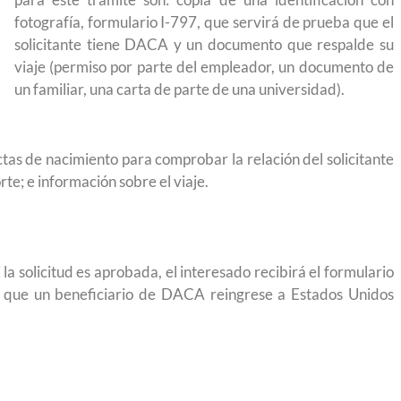
 México?
para el Empleo
fotografía, formulario I-797, que servirá de prueba que el
solicitante tiene DACA y un documento que respalde su
viaje (permiso por parte del empleador, un documento de
un familiar, una carta de parte de una universidad).
as de nacimiento para comprobar la relación del solicitante
rte; e información sobre el viaje.
la solicitud es aprobada, el interesado recibirá el formulario
á que un beneficiario de DACA reingrese a Estados Unidos
eparación
Ciudadanízate, el curso gratuito de preparación
n primavera
para el examen de naturalización en EUA