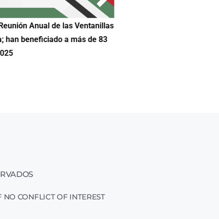
Reunión Anual de las Ventanillas
Hilda DeCortez busca continua
a; han beneficiado a más de 83
Educación de Asheboro en Car
2025
ERVADOS
 NO CONFLICT OF INTEREST