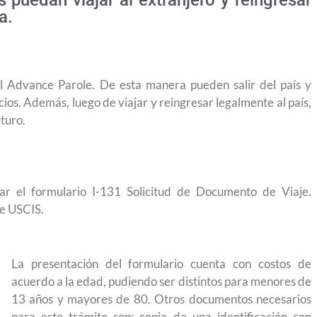
puedan viajar al extranjero y reingresar
a.
l Advance Parole. De esta manera pueden salir del país y
icios. Además, luego de viajar y reingresar legalmente al país,
uturo.
r el formulario I-131 Solicitud de Documento de Viaje.
de USCIS.
La presentación del formulario cuenta con costos de
acuerdo a la edad, pudiendo ser distintos para menores de
13 años y mayores de 80. Otros documentos necesarios
yendo el
Conoce los cursos de construcción en Capacítat
para este trámite son: copia de una identificación con