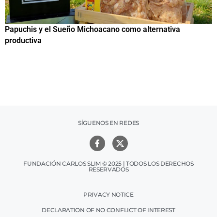
Papuchis y el Sueño Michoacano como alternativa
C
productiva
h
SÍGUENOS EN REDES
FUNDACIÓN CARLOS SLIM © 2025 | TODOS LOS DERECHOS
RESERVADOS
PRIVACY NOTICE
DECLARATION OF NO CONFLICT OF INTEREST