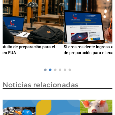
Si eres residente ingresa a Ciudadanízate, el curso gratuito
C
de preparación para el examen de naturalización en EUA
o
Noticias relacionadas