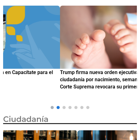
Trump firma nueva orden ejecutiva para restringir la
¿
ciudadanía por nacimiento, semanas después de que la
M
Corte Suprema revocara su primer intento
Ciudadanía