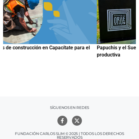
Papuchis y el Sueño Michoacano como alternativa
C
productiva
h
SÍGUENOS EN REDES
FUNDACIÓN CARLOS SLIM © 2025 | TODOS LOS DERECHOS
RESERVADOS