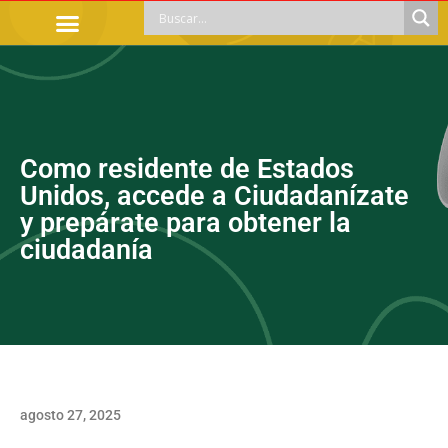
TRÁMITES OFICIALES
ORIENTACIÓN LEGAL
APOYOS SOCIALES
EDUCACIÓN Y EMPLEO
Como residente de Estados
Unidos, accede a Ciudadanízate
y prepárate para obtener la
ciudadanía
agosto 27, 2025