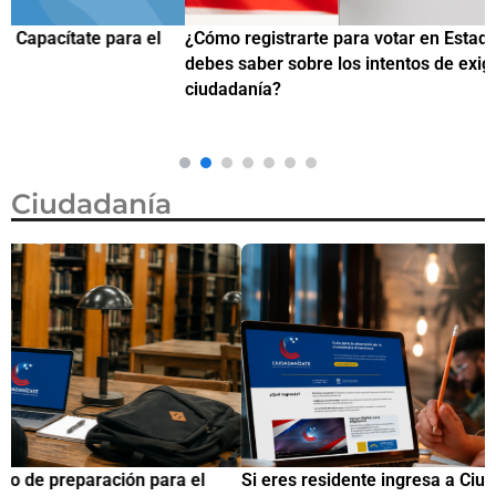
¿Cómo registrarte para votar en Estados Unidos y qué
¿
debes saber sobre los intentos de exigir prueba de
c
ciudadanía?
Ciudadanía
Si eres residente ingresa a Ciudadanízate, el curso gratuito
C