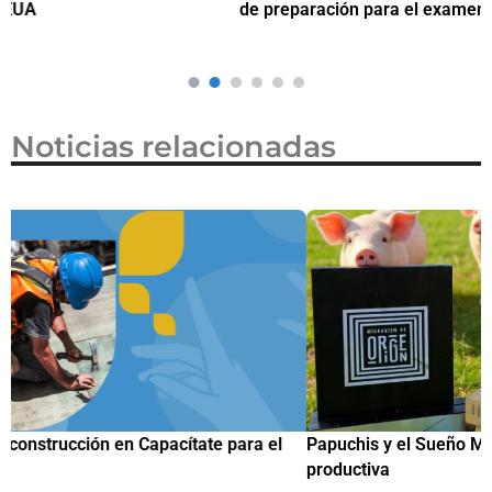
de preparación para el examen de naturalización en EUA
o
Noticias relacionadas
Papuchis y el Sueño Michoacano como alternativa
C
productiva
h