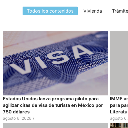
Todos los contenidos
Vivienda
Trámit
Estados Unidos lanza programa piloto para
IMME am
agilizar citas de visa de turista en México por
para par
750 dólares
Literatu
agosto 6, 2026
/
agosto 6