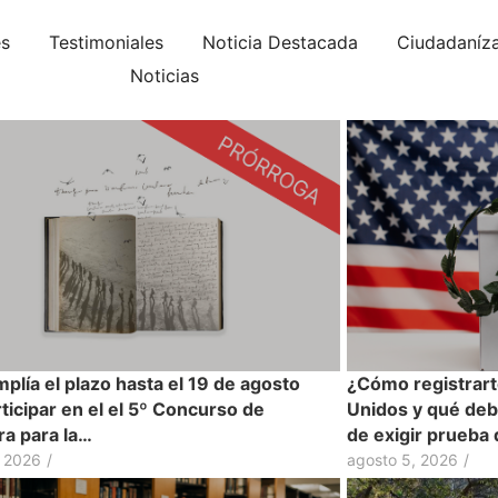
es
Testimoniales
Noticia Destacada
Ciudadaníz
Noticias
plía el plazo hasta el 19 de agosto
¿Cómo registrart
ticipar en el el 5º Concurso de
Unidos y qué deb
ra para la…
de exigir prueba
, 2026
/
agosto 5, 2026
/