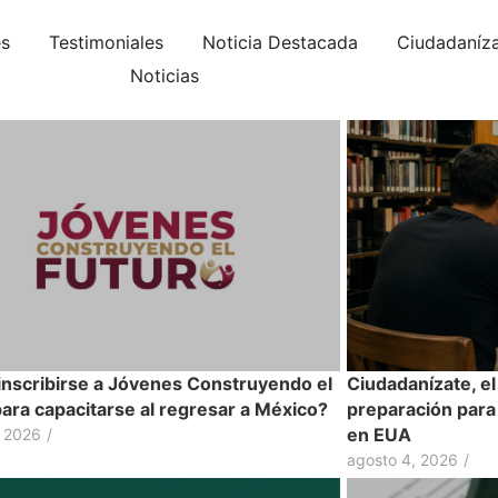
es
Testimoniales
Noticia Destacada
Ciudadaníz
Noticias
nscribirse a Jóvenes Construyendo el
Ciudadanízate, el
para capacitarse al regresar a México?
preparación para
en EUA
, 2026
/
agosto 4, 2026
/