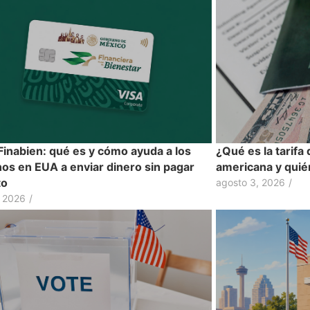
 Finabien: qué es y cómo ayuda a los
¿Qué es la tarifa 
os en EUA a enviar dinero sin pagar
americana y quié
to
agosto 3, 2026
/
, 2026
/