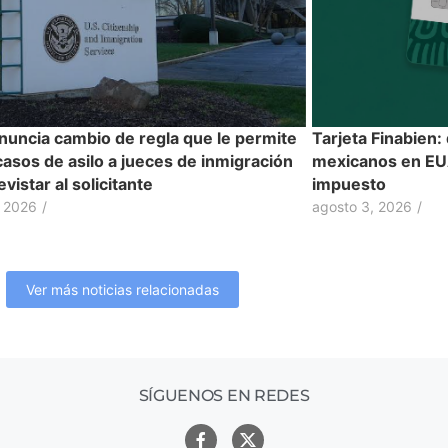
nuncia cambio de regla que le permite
Tarjeta Finabien:
casos de asilo a jueces de inmigración
mexicanos en EUA
evistar al solicitante
impuesto
, 2026
/
agosto 3, 2026
/
Ver más noticias relacionadas
SÍGUENOS EN REDES