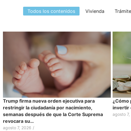
Todos los contenidos
Vivienda
Trámit
Trump firma nueva orden ejecutiva para
¿Cómo p
restringir la ciudadanía por nacimiento,
inverti
semanas después de que la Corte Suprema
agosto 7,
revocara su…
agosto 7, 2026
/