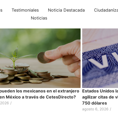
es
Testimoniales
Noticia Destacada
Ciudadaníz
Noticias
ueden los mexicanos en el extranjero
Estados Unidos l
r en México a través de CetesDirecto?
agilizar citas de 
750 dólares
 2026
/
agosto 6, 2026
/