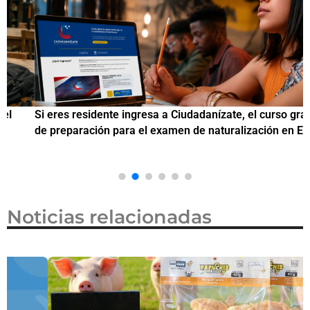
Si eres residente ingresa a Ciudadanízate, el curso gratuito
C
de preparación para el examen de naturalización en EUA
o
Noticias relacionadas