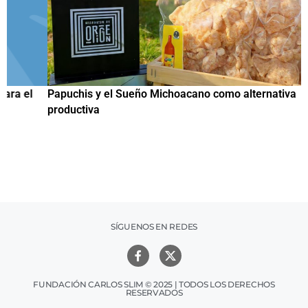
Papuchis y el Sueño Michoacano como alternativa
C
productiva
h
SÍGUENOS EN REDES
FUNDACIÓN CARLOS SLIM © 2025 | TODOS LOS DERECHOS
RESERVADOS