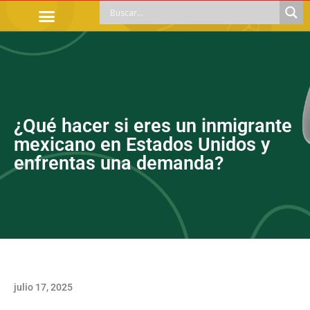
TRÁMITES OFICIALES
ORIENTACIÓN LEGAL
APOYOS SOCIALES
EDUCACIÓN Y EMPLEO
¿Qué hacer si eres un inmigrante
mexicano en Estados Unidos y
enfrentas una demanda?
julio 17, 2025