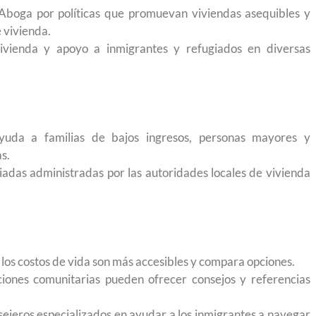
 México?
para el Empleo
Aboga por políticas que promuevan viviendas asequibles y
e vivienda.
ivienda y apoyo a inmigrantes y refugiados en diversas
uda a familias de bajos ingresos, personas mayores y
s.
adas administradas por las autoridades locales de vivienda
los costos de vida son más accesibles y compara opciones.
iones comunitarias pueden ofrecer consejos y referencias
eparación
Ciudadanízate, el curso gratuito de preparación
n primavera
para el examen de naturalización en EUA
sejeros especializados en ayudar a los inmigrantes a navegar