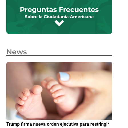
News
e
Trump firma nueva orden ejecutiva para restringir
¿Cómo p