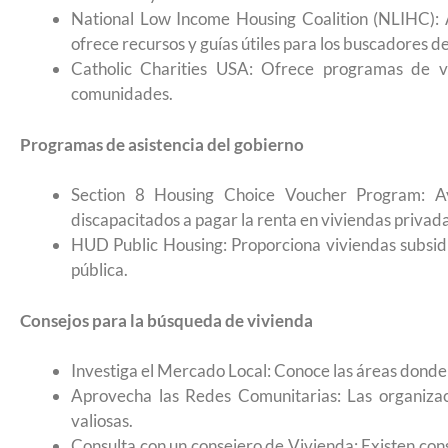
Futuro para capacitarse al regresar a
National Low Income Housing Coalition (NLIHC): 
ofrece recursos y guías útiles para los buscadores d
Catholic Charities USA: Ofrece programas de v
comunidades.
Programas de asistencia del gobierno
Section 8 Housing Choice Voucher Program: Ay
discapacitados a pagar la renta en viviendas privada
HUD Public Housing: Proporciona viviendas subsidi
pública.
Consejos para la búsqueda de vivienda
Investiga el Mercado Local: Conoce las áreas donde 
Aprovecha las Redes Comunitarias: Las organizac
UNAM San Antonio abre cursos de pr
valiosas.
para la ciudadanía estadounidense e
Consulta con un consejero de Vivienda: Existen con