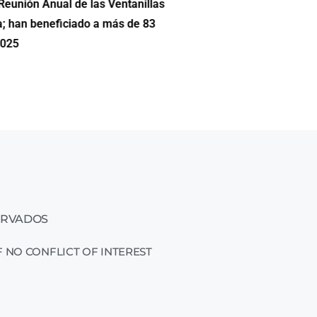
Reunión Anual de las Ventanillas
Hilda DeCortez busca continua
a; han beneficiado a más de 83
Educación de Asheboro en Car
2025
ERVADOS
 NO CONFLICT OF INTEREST