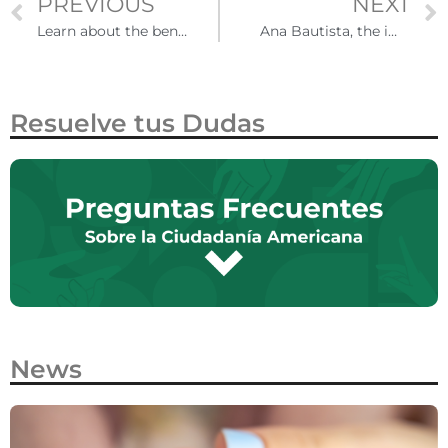
PREVIOUS
NEXT
Learn about the benefits of the Repatriation Program
Ana Bautista, the immigrant who works for family reunification
Resuelve tus Dudas
News