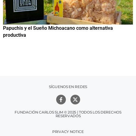
Papuchis y el Sueño Michoacano como alternativa
C
productiva
h
SÍGUENOS EN REDES
FUNDACIÓN CARLOS SLIM © 2025 | TODOS LOS DERECHOS
RESERVADOS
PRIVACY NOTICE