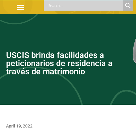
OFFICIAL PROCEDURES
LEGAL GUIDANCE
APOYOS SOCIALES
EDUCACIÓN Y EMPLEO
USCIS brinda facilidades a
peticionarios de residencia a
través de matrimonio
April 19, 2022