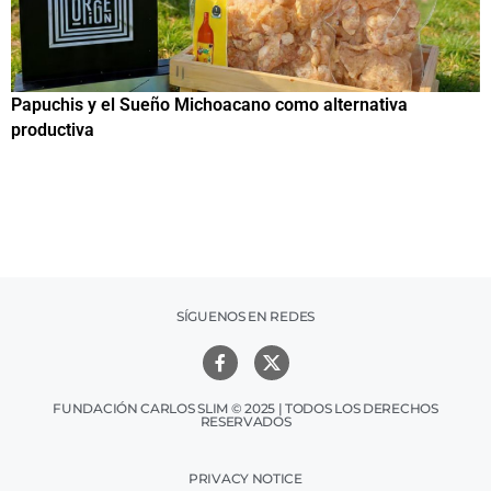
Papuchis y el Sueño Michoacano como alternativa
C
productiva
h
SÍGUENOS EN REDES
FUNDACIÓN CARLOS SLIM © 2025 | TODOS LOS DERECHOS
RESERVADOS
PRIVACY NOTICE