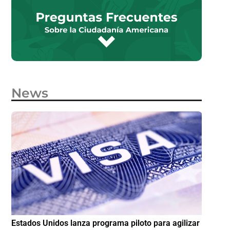
News
e
Estados Unidos lanza programa piloto para agilizar
IMME am