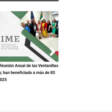
Reunión Anual de las Ventanillas
Hilda DeCortez busca continua
a; han beneficiado a más de 83
Educación de Asheboro en Car
2025