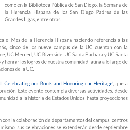
igración sin
para el Empleo
como en la Biblioteca Pública de San Diego, la Semana de
la Herencia Hispana de los San Diego Padres de las
Grandes Ligas, entre otras.
aca el Mes de la Herencia Hispana haciendo referencia a las
emás, cinco de los nueve campus de la UC cuentan con la
rvine, UC Merced, UC Riverside, UC Santa Barbara y UC Santa
 honrar los logros de nuestra comunidad latina a lo largo de
ciones de la UC.
d: Celebrating our Roots and Honoring our Heritage’
, que a
ración. Este evento contempla diversas actividades, desde
comunidad a la historia de Estados Unidos, hasta proyecciones
eparación
Ciudadanízate, el curso gratuito de preparación
on con la colaboración de departamentos del campus, centros
 Asimismo, sus celebraciones se extenderán desde septiembre
n primavera
para el examen de naturalización en EUA