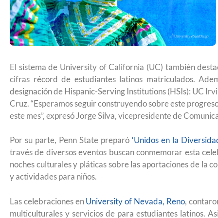
remitir casos de asilo a jueces de inm
entrevistar al solicitante
El sistema de University of California (UC) también dest
cifras récord de estudiantes latinos matriculados. Ad
designación de Hispanic-Serving Institutions (HSIs): UC I
Cruz. “Esperamos seguir construyendo sobre este progreso y
este mes”, expresó Jorge Silva, vicepresidente de Comunica
Por su parte, Penn State preparó
‘Unidos en la Diversida
través de diversos eventos buscan conmemorar esta celeb
noches culturales y pláticas sobre las aportaciones de la 
y actividades para niños.
UNAM San Antonio abre cursos de pr
Las celebraciones en
University of Nevada, Reno
, contar
multiculturales y servicios de para estudiantes latinos.
para la ciudadanía estadounidense e