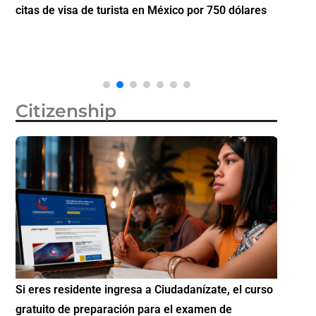
citas de visa de turista en México por 750 dólares
partici
Diáspo
Citizenship
Si eres residente ingresa a Ciudadanízate, el curso
Conoce 
gratuito de preparación para el examen de
elegibl