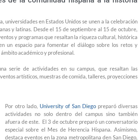
nes de la comunidad hispana a la historia
, universidades en Estados Unidos se unen a la celebración
panas y latinas. Desde el 15 de septiembre al 15 de octubre,
entos y programas que resaltan la riqueza cultural, histórica
en un espacio para fomentar el diálogo sobre los retos y
l ámbito académico y profesional.
una serie de actividades en su campus, que resaltan las
eventos artísticos, muestras de comida, talleres, proyecciones
Por otro lado,
University of San Diego
preparó diversas
actividades no solo dentro del campus sino también
afuera de este. El 3 de octubre preparó un conversatorio
especial sobre el Mes de Herencia Hispana. Asimismo,
 permite
Conoce los cursos de construcción en Capacítat
destaca eventos en la zona metropolitana den San Diego,