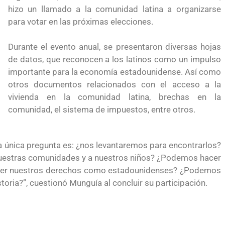
para el Empleo
hizo un llamado a la comunidad latina a organizarse
para votar en las próximas elecciones.
Durante el evento anual, se presentaron diversas hojas
de datos, que reconocen a los latinos como un impulso
importante para la economía estadounidense. Así como
otros documentos relacionados con el acceso a la
vivienda en la comunidad latina, brechas en la
comunidad, el sistema de impuestos, entre otros.
a única pregunta es: ¿nos levantaremos para encontrarlos?
 nuestras comunidades y a nuestros niños? ¿Podemos hacer
roteger nuestros derechos como estadounidenses? ¿Podemos
toria?”, cuestionó Munguía al concluir su participación.
eparación
Ciudadanízate, el curso gratuito de preparación
n primavera
para el examen de naturalización en EUA