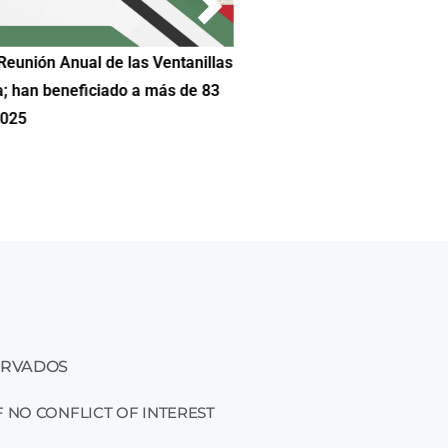
Reunión Anual de las Ventanillas
Hilda DeCortez busca continua
a; han beneficiado a más de 83
Educación de Asheboro en Car
2025
ERVADOS
 NO CONFLICT OF INTEREST