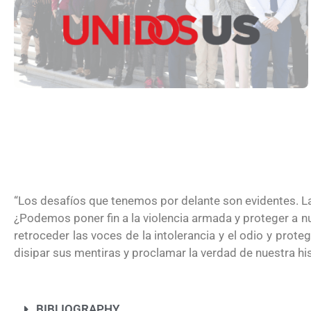
americana y quién debe pagarla?
“Los desafíos que tenemos por delante son evidentes. L
¿Podemos poner fin a la violencia armada y proteger a
retroceder las voces de la intolerancia y el odio y p
disipar sus mentiras y proclamar la verdad de nuestra his
UNAM San Antonio abre cursos de pr
para la ciudadanía estadounidense e
BIBLIOGRAPHY