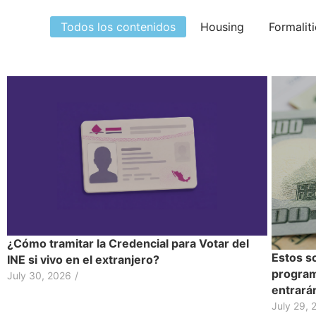
Todos los contenidos
Housing
Formalit
¿Cómo tramitar la Credencial para Votar del
Estos s
INE si vivo en el extranjero?
program
July 30, 2026
/
entrarán
July 29, 