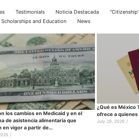
ies
Testimonials
Noticia Destacada
"Citizenship
Scholarships and Education
News
¿Qué es México 
on los cambios en Medicaid y en el
ofrece a quienes
a de asistencia alimentaria que
July 29, 2026
/
 en vigor a partir de…
2026
/