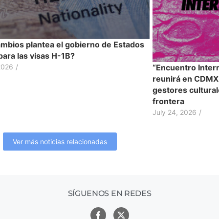
mbios plantea el gobierno de Estados
para las visas H-1B?
2026
/
“Encuentro Inter
reunirá en CDMX a
gestores cultura
frontera
July 24, 2026
/
Ver más noticias relacionadas
SÍGUENOS EN REDES