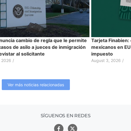
nuncia cambio de regla que le permite
Tarjeta Finabien:
casos de asilo a jueces de inmigración
mexicanos en EUA
evistar al solicitante
impuesto
, 2026
/
August 3, 2026
/
Ver más noticias relacionadas
SÍGUENOS EN REDES