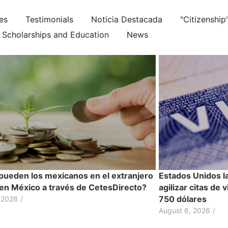
ies
Testimonials
Noticia Destacada
"Citizenship
Scholarships and Education
News
ueden los mexicanos en el extranjero
Estados Unidos l
r en México a través de CetesDirecto?
agilizar citas de 
750 dólares
 2026
/
August 6, 2026
/