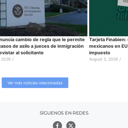
nuncia cambio de regla que le permite
Tarjeta Finabien:
casos de asilo a jueces de inmigración
mexicanos en EUA
evistar al solicitante
impuesto
, 2026
/
August 3, 2026
/
Ver más noticias relacionadas
SÍGUENOS EN REDES