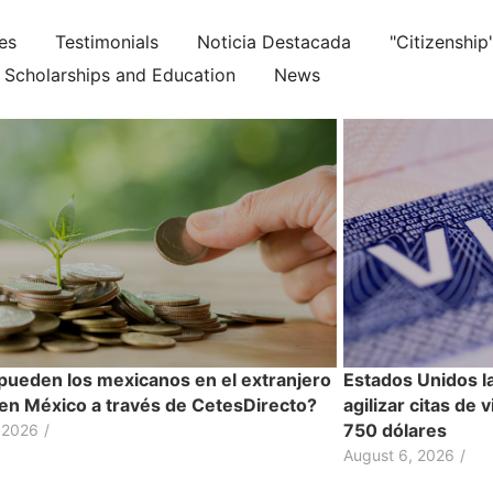
ies
Testimonials
Noticia Destacada
"Citizenship
Scholarships and Education
News
ueden los mexicanos en el extranjero
Estados Unidos l
r en México a través de CetesDirecto?
agilizar citas de 
750 dólares
 2026
/
August 6, 2026
/