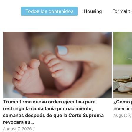
Todos los contenidos
Housing
Formalit
Trump firma nueva orden ejecutiva para
¿Cómo p
restringir la ciudadanía por nacimiento,
inverti
semanas después de que la Corte Suprema
August 7,
revocara su…
August 7, 2026
/