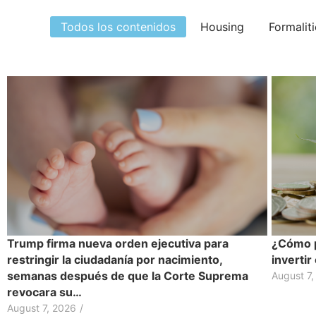
Todos los contenidos
Housing
Formalit
Trump firma nueva orden ejecutiva para
¿Cómo p
restringir la ciudadanía por nacimiento,
inverti
semanas después de que la Corte Suprema
August 7,
revocara su…
August 7, 2026
/