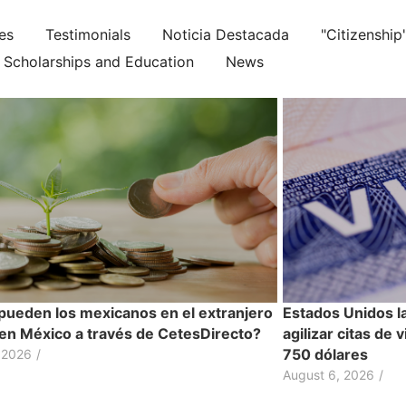
ies
Testimonials
Noticia Destacada
"Citizenship
Scholarships and Education
News
ueden los mexicanos en el extranjero
Estados Unidos l
r en México a través de CetesDirecto?
agilizar citas de 
750 dólares
 2026
/
August 6, 2026
/