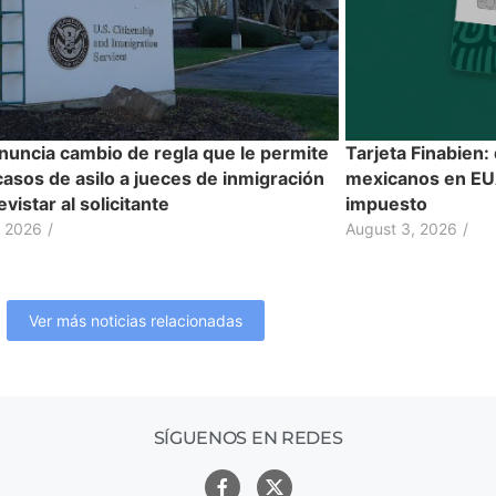
nuncia cambio de regla que le permite
Tarjeta Finabien:
casos de asilo a jueces de inmigración
mexicanos en EUA
evistar al solicitante
impuesto
, 2026
/
August 3, 2026
/
Ver más noticias relacionadas
SÍGUENOS EN REDES