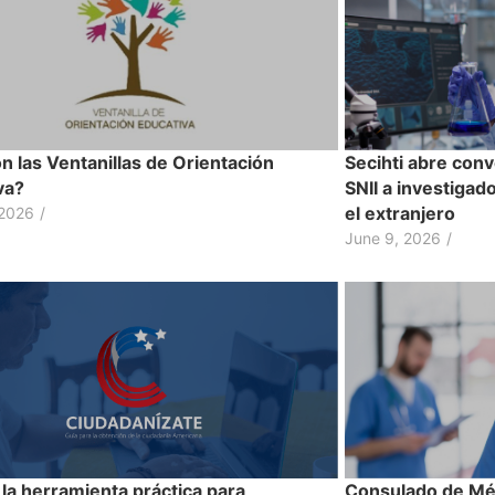
n las Ventanillas de Orientación
Secihti abre conv
va?
SNII a investiga
el extranjero
 2026
/
June 9, 2026
/
la herramienta práctica para
Consulado de Méx