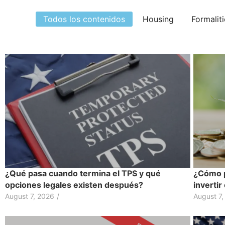
Todos los contenidos
Housing
Formalit
¿Qué pasa cuando termina el TPS y qué
¿Cómo p
opciones legales existen después?
inverti
August 7, 2026
/
August 7,