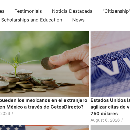
ies
Testimonials
Noticia Destacada
"Citizenship
Scholarships and Education
News
ueden los mexicanos en el extranjero
Estados Unidos l
r en México a través de CetesDirecto?
agilizar citas de 
750 dólares
 2026
/
August 6, 2026
/