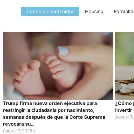
Todos los contenidos
Housing
Formalit
Trump firma nueva orden ejecutiva para
¿Cómo p
restringir la ciudadanía por nacimiento,
inverti
semanas después de que la Corte Suprema
August 7,
revocara su…
August 7, 2026
/