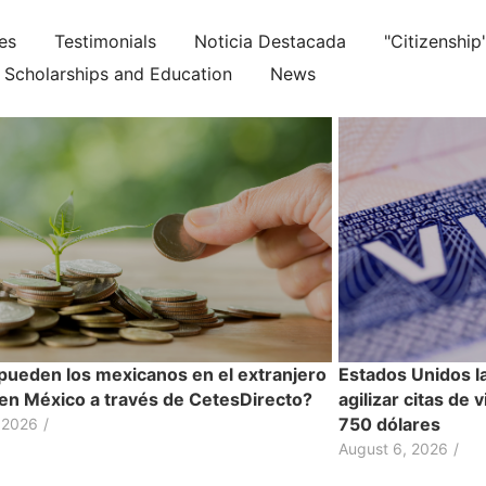
ies
Testimonials
Noticia Destacada
"Citizenship
Scholarships and Education
News
ueden los mexicanos en el extranjero
Estados Unidos l
r en México a través de CetesDirecto?
agilizar citas de 
750 dólares
 2026
/
August 6, 2026
/