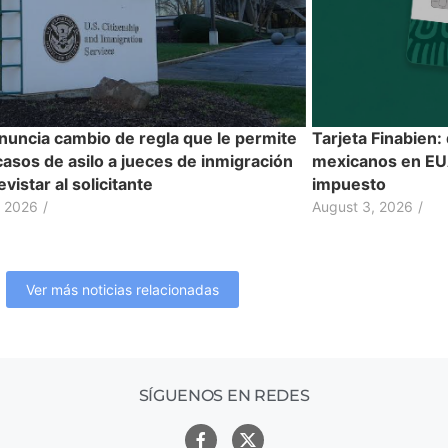
nuncia cambio de regla que le permite
Tarjeta Finabien:
casos de asilo a jueces de inmigración
mexicanos en EUA
evistar al solicitante
impuesto
, 2026
/
August 3, 2026
/
Ver más noticias relacionadas
SÍGUENOS EN REDES