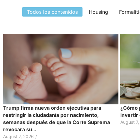
Todos los contenidos
Housing
Formalit
Trump firma nueva orden ejecutiva para
¿Cómo p
restringir la ciudadanía por nacimiento,
inverti
semanas después de que la Corte Suprema
August 7,
revocara su…
August 7, 2026
/