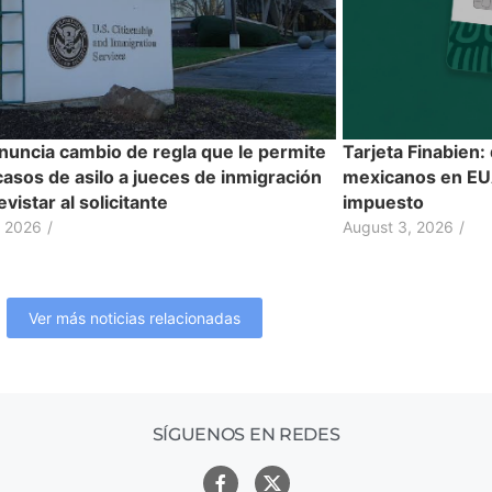
nuncia cambio de regla que le permite
Tarjeta Finabien:
casos de asilo a jueces de inmigración
mexicanos en EUA
evistar al solicitante
impuesto
, 2026
/
August 3, 2026
/
Ver más noticias relacionadas
SÍGUENOS EN REDES