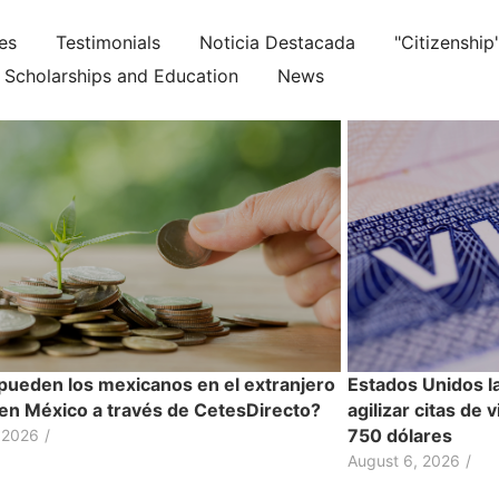
ies
Testimonials
Noticia Destacada
"Citizenship
Scholarships and Education
News
ueden los mexicanos en el extranjero
Estados Unidos l
r en México a través de CetesDirecto?
agilizar citas de 
750 dólares
 2026
/
August 6, 2026
/