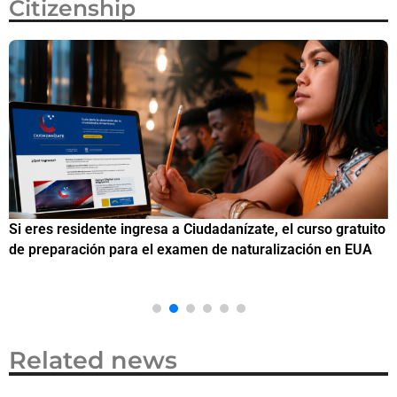
Citizenship
Si eres residente ingresa a Ciudadanízate, el curso gratuito
C
de preparación para el examen de naturalización en EUA
o
Related news