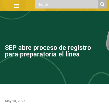
OFFICIAL PROCEDURES
LEGAL GUIDANCE
APOYOS SOCIALES
EDUCACIÓN Y EMPLEO
SEP abre proceso de registro
para preparatoria el línea
May 13, 2025