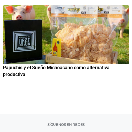
Papuchis y el Sueño Michoacano como alternativa
C
productiva
h
SÍGUENOS EN REDES