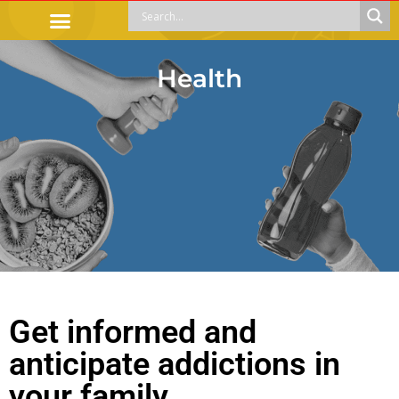
OFFICIAL PROCEDURES
LEGAL GUIDANCE
APOYOS SOCIALES
EDUCACIÓN Y EMPLEO
Health
Get informed and
anticipate addictions in
your family.