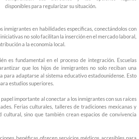
 México?
para el Empleo
disponibles para regularizar su situación.
os inmigrantes en habilidades específicas, conectándolos con
ciativas no solo facilitan la inserción en el mercado laboral,
ribución a la economía local.
ién es fundamental en el proceso de integración. Escuelas
rantizar que los hijos de inmigrantes no solo reciban una
ia para adaptarse al sistema educativo estadounidense. Esto
para estudios superiores.
papel importante al conectar a los inmigrantes con sus raíces
des. Ferias culturales, talleres de tradiciones mexicanas y
ad cultural, sino que también crean espacios de convivencia
eparación
Ciudadanízate, el curso gratuito de preparación
n primavera
para el examen de naturalización en EUA
ciones benéficas ofrecen servicios médicos accesibles para