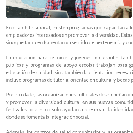
Futuro para capacitarse al regresar a
En el ámbito laboral, existen programas que capacitan a l
empleadores interesados en promover la diversidad. Estas ini
sino que también fomentan un sentido de pertenencia y cont
La educación para los niños y jóvenes inmigrantes tamb
públicas y programas de apoyo escolar trabajan para ga
educación de calidad, sino también la orientación necesar
incluye programas de tutoría, orientación cultural y becas 
Por otro lado, las organizaciones culturales desempeñan un 
y promover la diversidad cultural en sus nuevas comunida
festivales locales no solo ayudan a preservar la identid
donde se fomenta la integración social.
UNAM San Antonio abre cursos de pr
para la ciudadanía estadounidense e
Además, los centros de salud comunitarios y las organiza