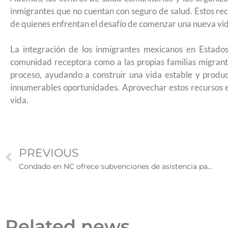
2026
inmigrantes que no cuentan con seguro de salud. Estos recu
de quienes enfrentan el desafío de comenzar una nueva vida
La integración de los inmigrantes mexicanos en Estados
comunidad receptora como a las propias familias migrante
proceso, ayudando a construir una vida estable y produ
innumerables oportunidades. Aprovechar estos recursos e
vida.
PREVIOUS
Condado en NC ofrece subvenciones de asistencia para la vivienda tras huracán Helene sin importar estatus migratorio
Related news