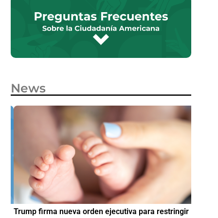
News
e
Trump firma nueva orden ejecutiva para restringir
¿Cómo p