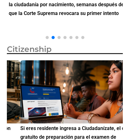
la ciudadanía por nacimiento, semanas después de
inverti
que la Corte Suprema revocara su primer intento
Citizenship
Si eres residente ingresa a Ciudadanízate, el curso
Conoce 
gratuito de preparación para el examen de
elegibl