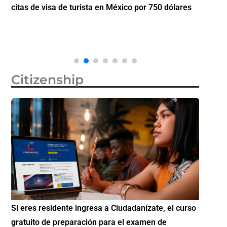
citas de visa de turista en México por 750 dólares
partici
Diáspo
Citizenship
Si eres residente ingresa a Ciudadanízate, el curso
Conoce 
gratuito de preparación para el examen de
elegibl