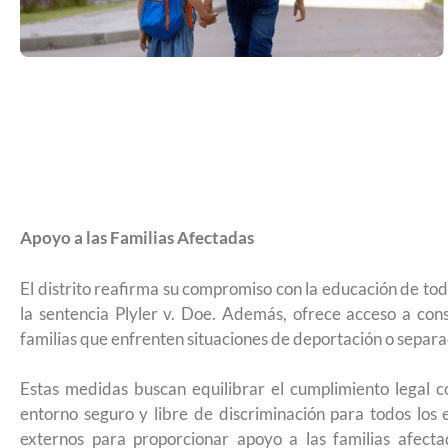
remitir casos de asilo a jueces de inm
entrevistar al solicitante
Apoyo a las Familias Afectadas
El distrito reafirma su compromiso con la educación de tod
la sentencia Plyler v. Doe. Además, ofrece acceso a cons
familias que enfrenten situaciones de deportación o separa
Estas medidas buscan equilibrar el cumplimiento legal c
UNAM San Antonio abre cursos de pr
entorno seguro y libre de discriminación para todos lo
externos para proporcionar apoyo a las familias afect
para la ciudadanía estadounidense e