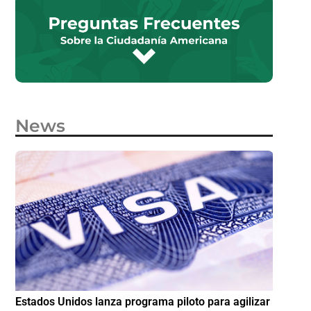
News
e
Estados Unidos lanza programa piloto para agilizar
IMME am