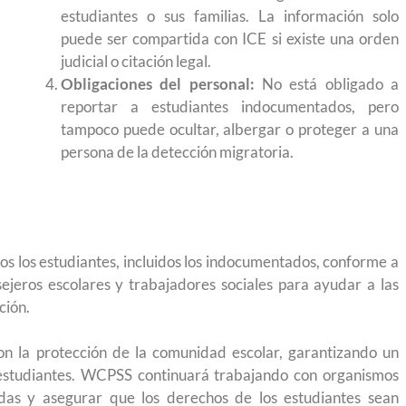
igración sin
para el Empleo
estudiantes o sus familias. La información solo
puede ser compartida con ICE si existe una orden
judicial o citación legal.
Obligaciones del personal:
No está obligado a
reportar a estudiantes indocumentados, pero
tampoco puede ocultar, albergar o proteger a una
persona de la detección migratoria.
os los estudiantes, incluidos los indocumentados, conforme a
ejeros escolares y trabajadores sociales para ayudar a las
ción.
on la protección de la comunidad escolar, garantizando un
eparación
Ciudadanízate, el curso gratuito de preparación
s estudiantes. WCPSS continuará trabajando con organismos
adas y asegurar que los derechos de los estudiantes sean
n primavera
para el examen de naturalización en EUA