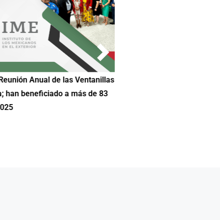
Reunión Anual de las Ventanillas
Hilda DeCortez busca continua
a; han beneficiado a más de 83
Educación de Asheboro en Car
2025