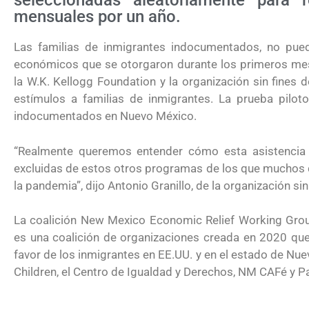
seleccionadas aleatoriamente para 
mensuales por un año.
Las familias de inmigrantes indocumentados, no pue
económicos que se otorgaron durante los primeros me
la W.K. Kellogg Foundation y la organización sin fines d
estímulos a familias de inmigrantes. La prueba pilo
indocumentados en Nuevo México.
“Realmente queremos entender cómo esta asistencia e
excluidas de estos otros programas de los que muchos
la pandemia”, dijo Antonio Granillo, de la organización s
La coalición New Mexico Economic Relief Working Gro
es una coalición de organizaciones creada en 2020 que
favor de los inmigrantes en EE.UU. y en el estado de N
Children, el Centro de Igualdad y Derechos, NM CAFé y P
¿Cómo inscribirse a Jóvenes Constru