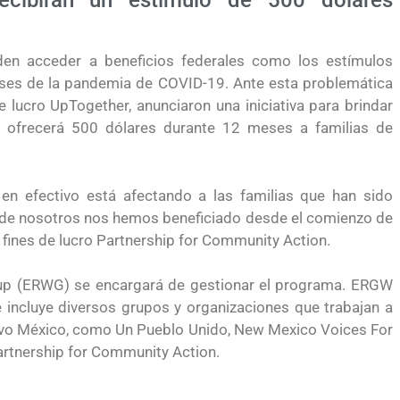
recibirán un estímulo de 500 dólares
den acceder a beneficios federales como los estímulos
ses de la pandemia de COVID-19. Ante esta problemática
e lucro UpTogether, anunciaron una iniciativa para brindar
to ofrecerá 500 dólares durante 12 meses a familias de
n efectivo está afectando a las familias que han sido
 de nosotros nos hemos beneficiado desde el comienzo de
in fines de lucro Partnership for Community Action.
up (ERWG) se encargará de gestionar el programa. ERGW
 incluye diversos grupos y organizaciones que trabajan a
uevo México, como Un Pueblo Unido, New Mexico Voices For
artnership for Community Action.
yendo el
Conoce los cursos de construcción en Capacítat