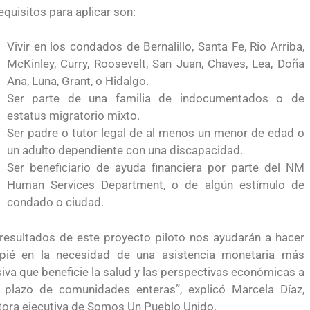
 México?
para el Empleo
equisitos para aplicar son:
Vivir en los condados de Bernalillo, Santa Fe, Rio Arriba,
McKinley, Curry, Roosevelt, San Juan, Chaves, Lea, Doña
Ana, Luna, Grant, o Hidalgo.
Ser parte de una familia de indocumentados o de
estatus migratorio mixto.
Ser padre o tutor legal de al menos un menor de edad o
un adulto dependiente con una discapacidad.
Ser beneficiario de ayuda financiera por parte del NM
Human Services Department, o de algún estímulo de
condado o ciudad.
resultados de este proyecto piloto nos ayudarán a hacer
apié en la necesidad de una asistencia monetaria más
siva que beneficie la salud y las perspectivas económicas a
eparación
Ciudadanízate, el curso gratuito de preparación
o plazo de comunidades enteras”, explicó Marcela Díaz,
n primavera
para el examen de naturalización en EUA
tora ejecutiva de Somos Un Pueblo Unido.