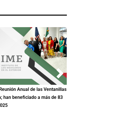
Reunión Anual de las Ventanillas
Hilda DeCortez busca continua
a; han beneficiado a más de 83
Educación de Asheboro en Car
2025