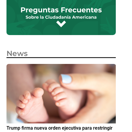
News
e
Trump firma nueva orden ejecutiva para restringir
¿Cómo p