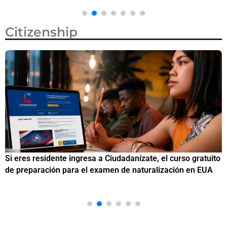
Citizenship
Si eres residente ingresa a Ciudadanízate, el curso gratuito
C
de preparación para el examen de naturalización en EUA
o