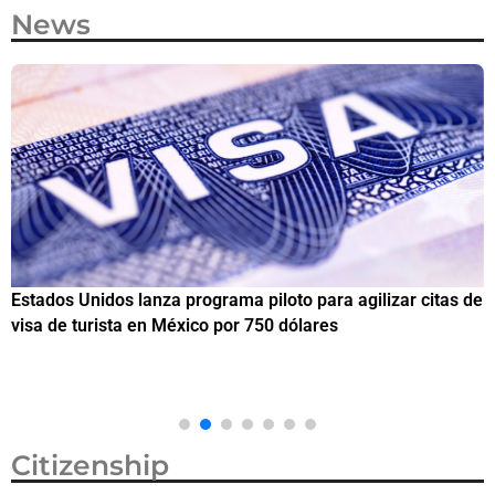
News
Estados Unidos lanza programa piloto para agilizar citas de
I
visa de turista en México por 750 dólares
e
M
Citizenship