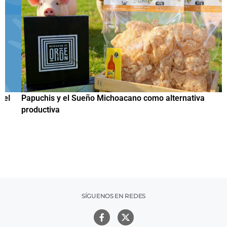
Papuchis y el Sueño Michoacano como alternativa
C
productiva
h
SÍGUENOS EN REDES