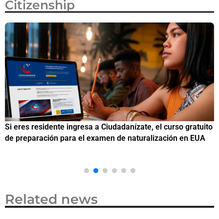
Citizenship
Si eres residente ingresa a Ciudadanízate, el curso gratuito
C
de preparación para el examen de naturalización en EUA
o
Related news