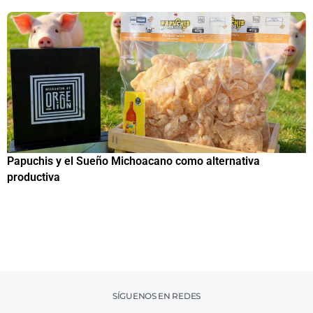
Papuchis y el Sueño Michoacano como alternativa
C
productiva
h
SÍGUENOS EN REDES