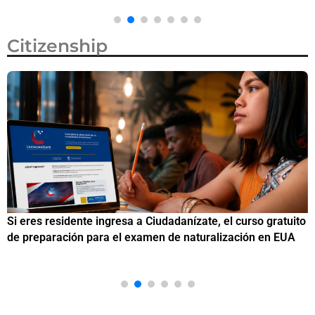
Citizenship
Si eres residente ingresa a Ciudadanízate, el curso gratuito
C
de preparación para el examen de naturalización en EUA
o