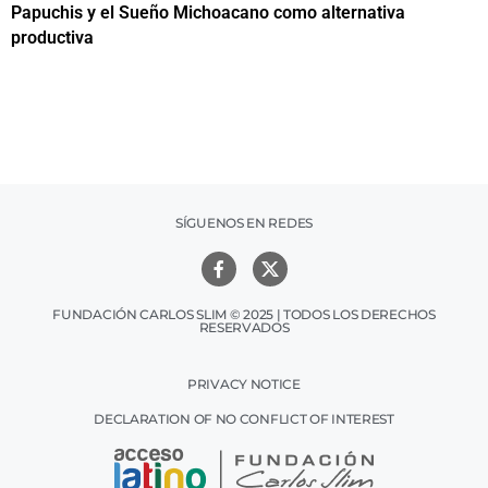
Papuchis y el Sueño Michoacano como alternativa
C
productiva
h
SÍGUENOS EN REDES
FUNDACIÓN CARLOS SLIM © 2025 | TODOS LOS DERECHOS
RESERVADOS
PRIVACY NOTICE
DECLARATION OF NO CONFLICT OF INTEREST