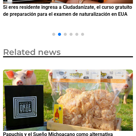
Si eres residente ingresa a Ciudadanízate, el curso gratuito
C
de preparación para el examen de naturalización en EUA
o
Related news
Papuchis y el Sueño Michoacano como alternativa
C