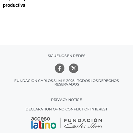
productiva
h
SÍGUENOS EN REDES
FUNDACIÓN CARLOS SLIM © 2025 | TODOS LOS DERECHOS
RESERVADOS
PRIVACY NOTICE
DECLARATION OF NO CONFLICT OF INTEREST