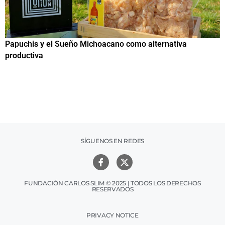
Papuchis y el Sueño Michoacano como alternativa
C
productiva
h
SÍGUENOS EN REDES
FUNDACIÓN CARLOS SLIM © 2025 | TODOS LOS DERECHOS
RESERVADOS
PRIVACY NOTICE