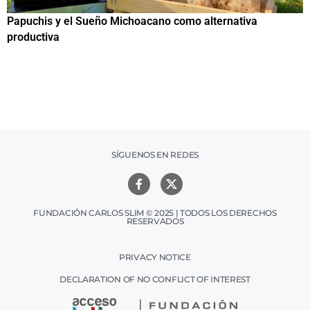
Papuchis y el Sueño Michoacano como alternativa
C
productiva
h
SÍGUENOS EN REDES
FUNDACIÓN CARLOS SLIM © 2025 | TODOS LOS DERECHOS
RESERVADOS
PRIVACY NOTICE
DECLARATION OF NO CONFLICT OF INTEREST