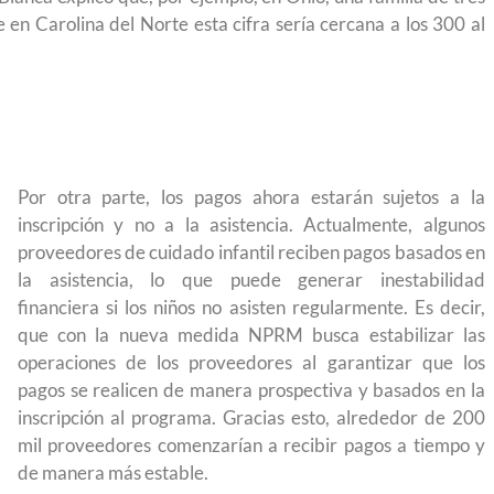
 México?
para el Empleo
en Carolina del Norte esta cifra sería cercana a los 300 al
Por otra parte, los pagos ahora estarán sujetos a la
inscripción y no a la asistencia. Actualmente, algunos
proveedores de cuidado infantil reciben pagos basados en
la asistencia, lo que puede generar inestabilidad
financiera si los niños no asisten regularmente. Es decir,
que con la nueva medida NPRM busca estabilizar las
operaciones de los proveedores al garantizar que los
pagos se realicen de manera prospectiva y basados en la
inscripción al programa. Gracias esto, alrededor de 200
mil proveedores comenzarían a recibir pagos a tiempo y
eparación
Ciudadanízate, el curso gratuito de preparación
de manera más estable.
n primavera
para el examen de naturalización en EUA