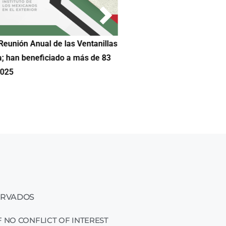
Reunión Anual de las Ventanillas
Hilda DeCortez busca continua
a; han beneficiado a más de 83
Educación de Asheboro en Car
2025
ERVADOS
 NO CONFLICT OF INTEREST