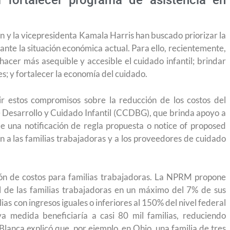
í fortalecer programa de asistencia en
en y la vicepresidenta Kamala Harris han buscado priorizar la
 ante la situación económica actual. Para ello, recientemente,
hacer más asequible y accesible el cuidado infantil; brindar
s; y fortalecer la economía del cuidado.
ir estos compromisos sobre la reducción de los costos del
de Desarrollo y Cuidado Infantil (CCDBG), que brinda apoyo a
de una notificación de regla propuesta o notice of proposed
 a las familias trabajadoras y a los proveedores de cuidado
ión de costos para familias trabajadoras. La NPRM propone
il de las familias trabajadoras en un máximo del 7% de sus
ias con ingresos iguales o inferiores al 150% del nivel federal
 medida beneficiaría a casi 80 mil familias, reduciendo
yendo el
Conoce los cursos de construcción en Capacítat
Blanca explicó que, por ejemplo, en Ohio, una familia de tres