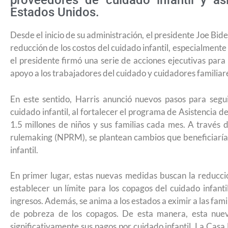
proveedores de cuidado infantil y as
Estados Unidos.
Desde el inicio de su administración, el presidente Joe Bid
reducción de los costos del cuidado infantil, especialmente
el presidente firmó una serie de acciones ejecutivas para 
apoyo a los trabajadores del cuidado y cuidadores familiare
En este sentido, Harris anunció nuevos pasos para segu
cuidado infantil, al fortalecer el programa de Asistencia 
1.5 millones de niños y sus familias cada mes. A través 
rulemaking (NPRM), se plantean cambios que beneficiarían
infantil.
En primer lugar, estas nuevas medidas buscan la reducc
establecer un límite para los copagos del cuidado infant
ingresos. Además, se anima a los estados a eximir a las famil
de pobreza de los copagos. De esta manera, esta nueva
¿Cómo inscribirse a Jóvenes Constru
significativamente sus pagos por cuidado infantil. La Casa 