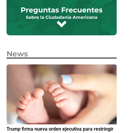
News
e
Trump firma nueva orden ejecutiva para restringir
¿Cómo p