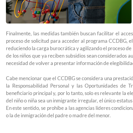
2026
Finalmente, las medidas también buscan facilitar el acc
proceso de solicitud para acceder al programa CCDBG, el go
reduciendo la carga burocrática y agilizando el proceso d
de los niños que ya reciben subsidios sean considerados au
necesidad de volver a presentar información de elegibilida
Cabe mencionar que el CCDBG se considera una prestación 
la Responsabilidad Personal y las Oportunidades de T
beneficiario principal y, por lo tanto, solo es relevante la 
del niño o niña sea un inmigrante irregular, el único estatus
En este sentido, se prohíbe a las agencias líderes condiciona
o la de inmigración del padre o madre del menor.