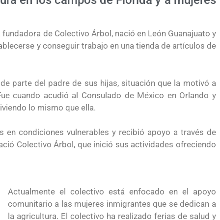
tura en los campos de Florida y a mujeres
la fundadora de Colectivo Árbol, nació en León Guanajuato y
ablecerse y conseguir trabajo en una tienda de artículos de
 de parte del padre de sus hijas, situación que la motivó a
 Fue cuando acudió al Consulado de México en Orlando y
iviendo lo mismo que ella.
 en condiciones vulnerables y recibió apoyo a través de
ió Colectivo Árbol, que inició sus actividades ofreciendo
Actualmente el colectivo está enfocado en el apoyo
comunitario a las mujeres inmigrantes que se dedican a
yendo el
Conoce los cursos de construcción en Capacítat
la agricultura. El colectivo ha realizado ferias de salud y