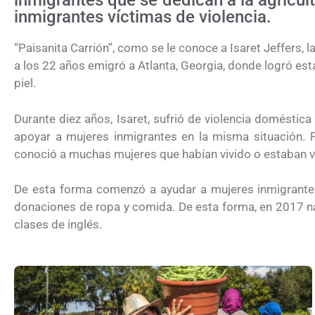
inmigrantes que se dedican a la agricul
inmigrantes víctimas de violencia.
“Paisanita Carrión”, como se le conoce a Isaret Jeffers, 
a los 22 años emigró a Atlanta, Georgia, donde logró est
piel.
Durante diez años, Isaret, sufrió de violencia doméstica
apoyar a mujeres inmigrantes en la misma situación.
conoció a muchas mujeres que habían vivido o estaban v
De esta forma comenzó a ayudar a mujeres inmigrantes
donaciones de ropa y comida. De esta forma, en 2017 nac
clases de inglés.
¿Cómo inscribirse a Jóvenes Constru