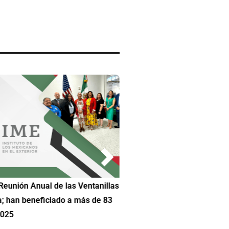
Reunión Anual de las Ventanillas
Hilda DeCortez busca continua
a; han beneficiado a más de 83
Educación de Asheboro en Car
2025