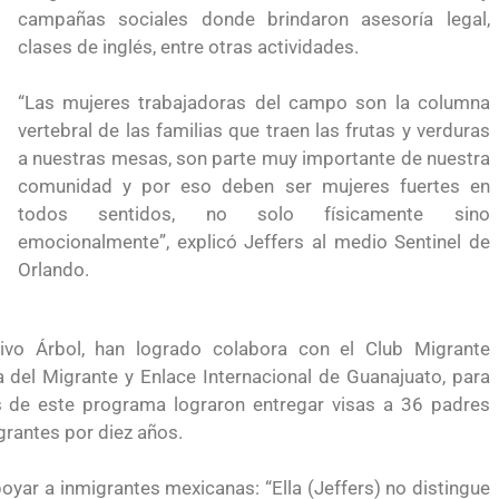
 México?
para el Empleo
campañas sociales donde brindaron asesoría legal,
clases de inglés, entre otras actividades.
“Las mujeres trabajadoras del campo son la columna
vertebral de las familias que traen las frutas y verduras
a nuestras mesas, son parte muy importante de nuestra
comunidad y por eso deben ser mujeres fuertes en
todos sentidos, no solo físicamente sino
emocionalmente”, explicó Jeffers al medio Sentinel de
Orlando.
tivo Árbol, han logrado colabora con el Club Migrante
a del Migrante y Enlace Internacional de Guanajuato, para
vés de este programa lograron entregar visas a 36 padres
grantes por diez años.
eparación
Ciudadanízate, el curso gratuito de preparación
poyar a inmigrantes mexicanas: “Ella (Jeffers) no distingue
n primavera
para el examen de naturalización en EUA