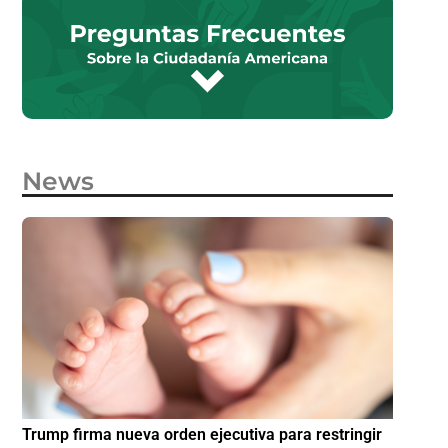
News
e
Trump firma nueva orden ejecutiva para restringir
¿Cómo p