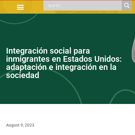
OFFICIAL PROCEDURES
LEGAL GUIDANCE
APOYOS SOCIALES
EDUCACIÓN Y EMPLEO
Integración social para
inmigrantes en Estados Unidos:
adaptación e integración en la
sociedad
August 9, 2023