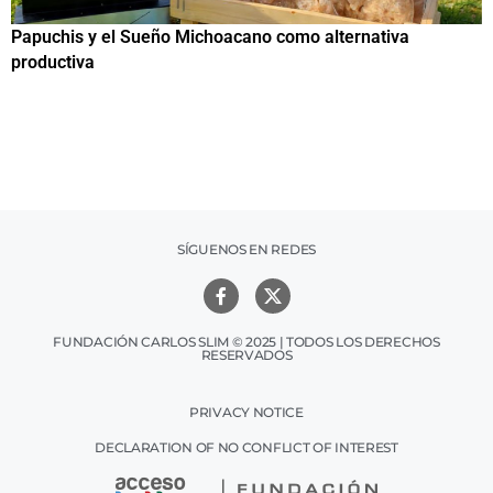
Papuchis y el Sueño Michoacano como alternativa
C
productiva
h
SÍGUENOS EN REDES
FUNDACIÓN CARLOS SLIM © 2025 | TODOS LOS DERECHOS
RESERVADOS
PRIVACY NOTICE
DECLARATION OF NO CONFLICT OF INTEREST