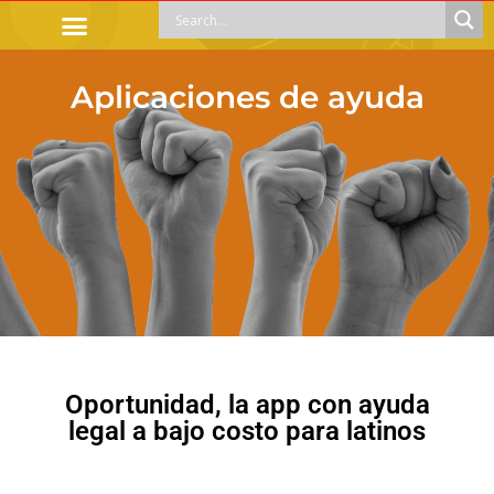
OFFICIAL PROCEDURES
LEGAL GUIDANCE
APOYOS SOCIALES
EDUCACIÓN Y EMPLEO
Aplicaciones de ayuda
Oportunidad, la app con ayuda
legal a bajo costo para latinos