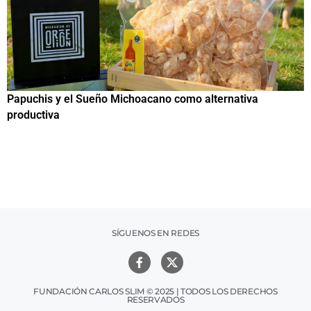
Papuchis y el Sueño Michoacano como alternativa
C
productiva
h
SÍGUENOS EN REDES
FUNDACIÓN CARLOS SLIM © 2025 | TODOS LOS DERECHOS
RESERVADOS