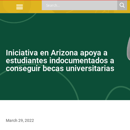
OFFICIAL PROCEDURES
LEGAL GUIDANCE
APOYOS SOCIALES
EDUCACIÓN Y EMPLEO
Iniciativa en Arizona apoya a
estudiantes indocumentados a
conseguir becas universitarias
March 29, 2022