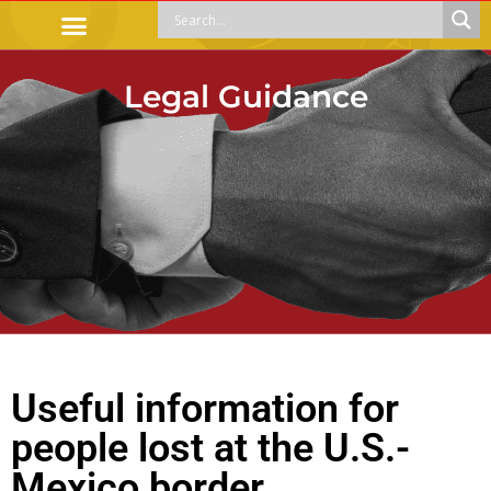
OFFICIAL PROCEDURES
LEGAL GUIDANCE
APOYOS SOCIALES
EDUCACIÓN Y EMPLEO
Legal Guidance
Useful information for
people lost at the U.S.-
Mexico border